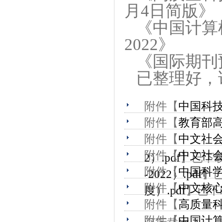
月4日简版
》
《中国计算
2022
》
《国际期刊预
已整理好，
附件【
中国科技
附件【
教育部高
附件【
中文社会
附件【
中文社会
2）.pdf
】已下
附件【
中国科学
-2022）.pdf
】
附件【
中文核心
度）.pdf
】已下
附件【
高质量科
附件【
中国计算