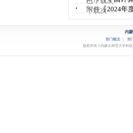
已下载
次
附件【
2024年
下载
次
内蒙
部门概况
|
部
版权所有:©内蒙古师范大学科技处 