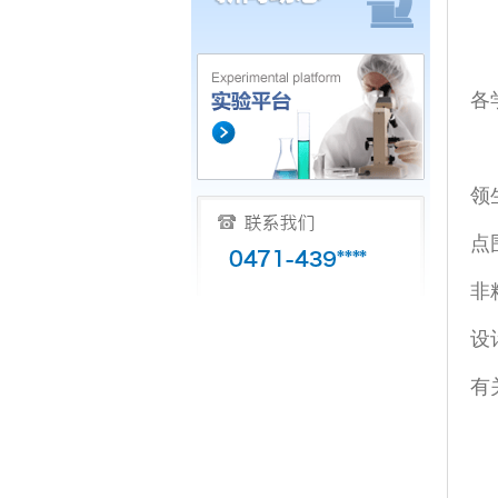
各
领
点
非
设
有