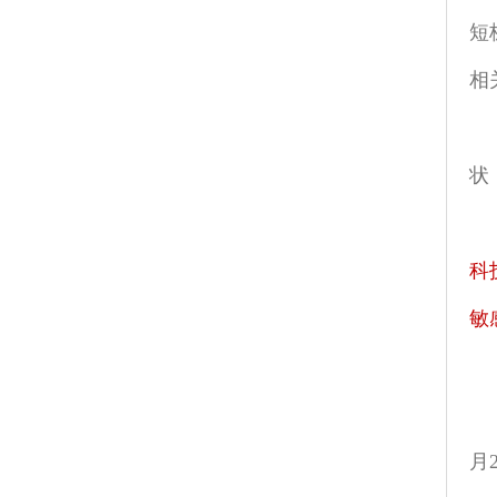
短
相
状
科
敏
月