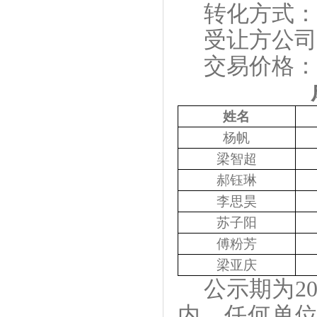
转化方式：
受让方公司
交易价格：
姓名
杨帆
梁智超
郝钰琳
李思昊
苏子阳
傅粉芳
梁亚庆
公示期为
2
内，任何单